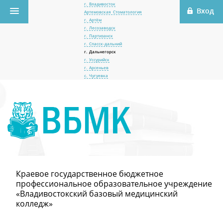
г. Владивосток
Артемовская Стоматология
г. Артём
г. Лесозаводск
г. Партизанск
г. Спасск-дальний
г. Дальнегорск
г. Уссурийск
г. Арсеньев
с. Чугуевка
Краевое государственное бюджетное
профессиональное образовательное учреждение
«Владивостокский базовый медицинский
колледж»