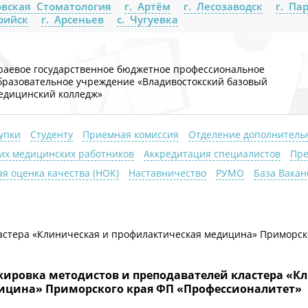
вская Стоматология
г. Артём
г. Лесозаводск
г. Па
урийск
г. Арсеньев
с. Чугуевка
раевое государственное бюджетное профессиональное
бразовательное учреждение «Владивостокский базовый
едицинский колледж»
упки
Студенту
Приемная комиссия
Отделение дополнитель
их медицинских работников
Аккредитация специалистов
Пре
я оценка качества (НОК)
Наставничество
РУМО
База Вакан
астера «Клиническая и профилактическая медицина» Приморск
ировка методистов и преподавателей кластера «К
ицина» Приморского края ФП «Профессионалитет»