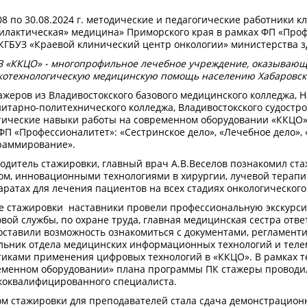
08 по 30.08.2024 г. методические и педагогические работники к
илактическая» медицина» Приморского края в рамках ФП «Про
КГБУЗ «Краевой клинический центр онкологии» министерства з
З «ККЦО» - многопрофильное лечебное учреждение, оказываю
котехнологическую медицинскую помощь населению Хабаровско
ажеров из Владивостокского базового медицинского колледжа, 
итарно-политехнического колледжа, Владивостокского судостр
тические навыки работы на современном оборудовании «ККЦО»
ФП «Профессионалитет»: «Сестринское дело», «Лечебное дело»
раммирование».
одитель стажировки, главный врач А.В.Веселов познакомил ст
ом, инновационными технологиями в хирургии, лучевой терапи
ратах для лечения пациентов на всех стадиях онкологического
де стажировки наставники провели профессиональную экскурси
вой службы, по охране труда, главная медицинская сестра отве
оставили возможность ознакомиться с документами, регламент
льник отдела медицинских информационных технологий и теле
тиками применения цифровых технологий в «ККЦО». В рамках 
еменном оборудовании» плана программы ПК стажеры проводи
коквалифицированного специалиста.
м стажировки для преподавателей стала сдача демонстрационн