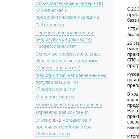
Образовательный кластер СПО
С 26.
Клиническая и
проф
профилактическая медицина
базе 
Сайт проекта
КГБУ
Перечень специальностей,
высо
реализуемых в рамках ФП
26 ст
Профессионалитет
гуман
Основные профессиональные
прак
СПО 
образовательные программы
прог
"Профессионалитет"
Руков
Мероприятия, направленные на
опыт
популяризацию ФП
препа
"Профессионалист"
В хо
Карьерные карты
кадро
Единый день открытых дверей
пред
Нача
Управляющая компания
прак
Стажировка методистов и
совр
преподавателей кластера
высо
«Клиническая и
Итого