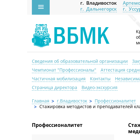
г. Владивосток
Артемо
г. Дальнегорск
г. Усс
К
о
м
Сведения об образовательной организации
Зак
Чемпионат "Профессионалы"
Аттестация средн
Частичная мобилизация
Контакты
Независима
Страница директора
Видео-экскурсия
Главная
г.Владивосток
Профессионалитет
Стажировка методистов и преподавателей кл
Профессионалитет
Стаж
мед