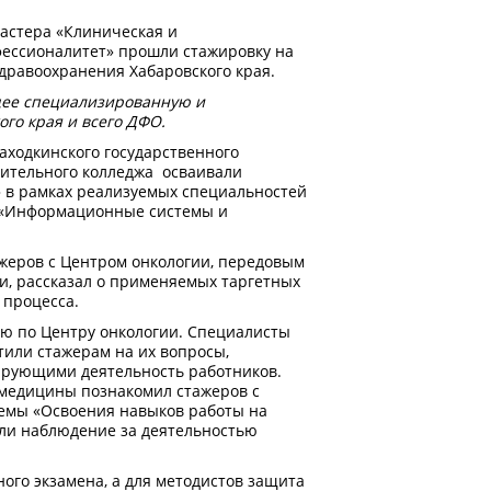
ластера «Клиническая и
фессионалитет» прошли стажировку на
дравоохранения Хабаровского края.
щее специализированную и
го края и всего ДФО.
Находкинского государственного
оительного колледжа осваивали
 в рамках реализуемых специальностей
, «Информационные системы и
ажеров с Центром онкологии, передовым
и, рассказал о применяемых таргетных
 процесса.
ю по Центру онкологии. Специалисты
тили стажерам на их вопросы,
ирующими деятельность работников.
медицины познакомил стажеров с
темы «Освоения навыков работы на
ли наблюдение за деятельностью
ого экзамена, а для методистов защита