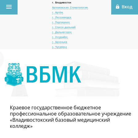
г. Владивосток
Артемовская Стоматология
г. Артём
г. Лесозаводск
г. Партизанск
г. Спасск-дальний
г. Дальнегорск
г. Уссурийск
г. Арсеньев
с. Чугуевка
Краевое государственное бюджетное
профессиональное образовательное учреждение
«Владивостокский базовый медицинский
колледж»