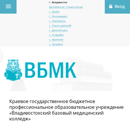
г. Владивосток
Артемовская Стоматология
г. Артём
г. Лесозаводск
г. Партизанск
г. Спасск-дальний
г. Дальнегорск
г. Уссурийск
г. Арсеньев
с. Чугуевка
Краевое государственное бюджетное
профессиональное образовательное учреждение
«Владивостокский базовый медицинский
колледж»