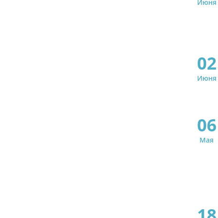
Июня
02
Июня
06
Мая
18