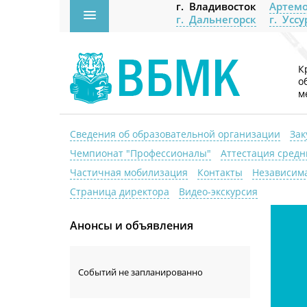
г. Владивосток
Артемо
г. Дальнегорск
г. Усс
К
о
м
Сведения об образовательной организации
Зак
Чемпионат "Профессионалы"
Аттестация средн
Частичная мобилизация
Контакты
Независима
Страница директора
Видео-экскурсия
Анонсы и объявления
Событий не запланированно