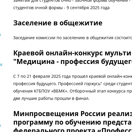
занятий для студентов очно - заочной формы обучения - 
студентов очной формы - 9 сентября 2025 года
Заселение в общежитие
а
Заседание комиссии по заселению в общежития состоится 
Краевой онлайн-конкурс мульт
"Медицина - профессия будущег
я
С 7 по 21 февраля 2025 года прошёл краевой онлайн-ко
профессия будущего. Профессией горжусь" среди студент
обучения КГБПОУ «ВБМК». Отборочный этап конкурса про
две лучшие работы прошли в финал.
Минпросвещения России реали
программу по обучению предста
а
федерального проекта «Профес