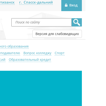
ртизанск
г. Спасск-дальний
Версия для слабовидящих
ного образования
подавателю
Вопрос колледжу
Спорт
сий
Образовательный кредит