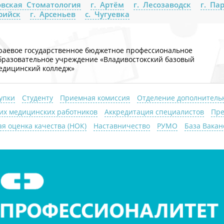
вская Стоматология
г. Артём
г. Лесозаводск
г. Па
урийск
г. Арсеньев
с. Чугуевка
раевое государственное бюджетное профессиональное
бразовательное учреждение «Владивостокский базовый
едицинский колледж»
упки
Студенту
Приемная комиссия
Отделение дополнитель
их медицинских работников
Аккредитация специалистов
Пре
я оценка качества (НОК)
Наставничество
РУМО
База Вакан