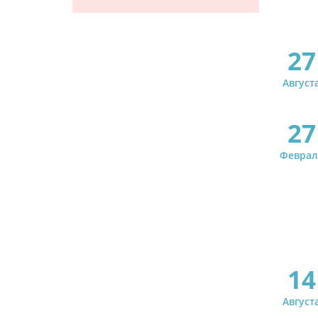
27
Август
27
Феврал
14
Август