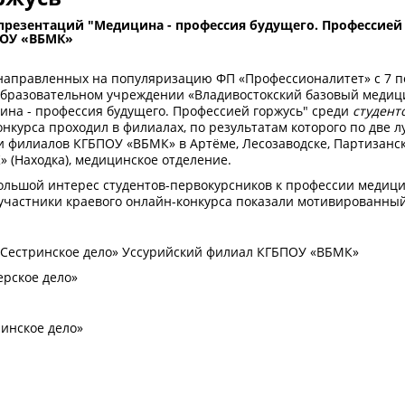
езентаций "Медицина - профессия будущего. Профессией г
ПОУ «ВБМК»
правленных на популяризацию ФП «Профессионалитет» с 7 по 
образовательном учреждении «Владивостокский базовый медиц
на - профессия будущего. Профессией горжусь" среди
студент
курса проходил в филиалах, по результатам которого по две 
и филиалов КГБПОУ «ВБМК» в Артёме, Лесозаводске, Партизанске
» (Находка), медицинское отделение.
большой интерес студентов-первокурсников к профессии медиц
 участники краевого онлайн-конкурса показали мотивированны
«Сестринское дело» Уссурийский филиал КГБПОУ «ВБМК»
ерское дело»
ринское дело»