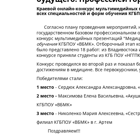
Краевой онлайн-конкурс мультимедийных пр
всех специальностей и форм обучения КГБ
Согласно плану проведения мероприятий, на
государственном базовом профессиональном 
конкурс мультимедийных презентаций "Медици
обучения
КГБПОУ «ВБМК». Отборочный этап кон
было представлено 18 работ: из Владивостока 
конкурсе приняли студенты из КГБ ПОУ «НГГПК
Конкурс проводился во второй раз и показал 
достижениям в медицине. Все первокурсники,
Победителями стали:
1 место
- Сердюк Александра Александровна, 
2 место -
Максимова Елена Васильевна, «Акуш
КГБПОУ «ВБМК»
3 место
- Николенко Мария Алексеевна, «Сест
филиал КГБПОУ «ВБМК» в г. Артем
Поздравляем!!!