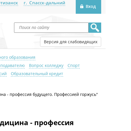
ртизанск
г. Спасск-дальний
Версия для слабовидящих
ного образования
подавателю
Вопрос колледжу
Спорт
сий
Образовательный кредит
а - профессия будущего. Профессией горжусь"
дицина - профессия