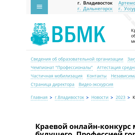
г. Владивосток
Артемо
г. Дальнегорск
г. Усс
К
о
м
Сведения об образовательной организации
Зак
Чемпионат "Профессионалы"
Аттестация средн
Частичная мобилизация
Контакты
Независима
Страница директора
Видео-экскурсия
Главная
г.Владивосток
Новости
2023
К
Краевой онлайн-конкурс
будущего. Профессией го