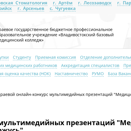
вская Стоматология
г. Артём
г. Лесозаводск
г. Па
урийск
г. Арсеньев
с. Чугуевка
раевое государственное бюджетное профессиональное
бразовательное учреждение «Владивостокский базовый
едицинский колледж»
упки
Студенту
Приемная комиссия
Отделение дополнитель
их медицинских работников
Аккредитация специалистов
Пре
я оценка качества (НОК)
Наставничество
РУМО
База Вакан
раевой онлайн-конкурс мультимедийных презентаций "Медицин
 мультимедийных презентаций "Ме
ржусь"