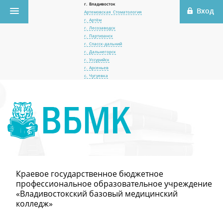
г. Владивосток
Артемовская Стоматология
г. Артём
г. Лесозаводск
г. Партизанск
г. Спасск-дальний
г. Дальнегорск
г. Уссурийск
г. Арсеньев
с. Чугуевка
Краевое государственное бюджетное
профессиональное образовательное учреждение
«Владивостокский базовый медицинский
колледж»