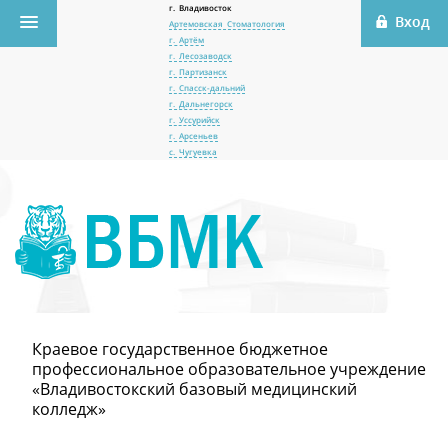
г. Владивосток
Артемовская Стоматология
г. Артём
г. Лесозаводск
г. Партизанск
г. Спасск-дальний
г. Дальнегорск
г. Уссурийск
г. Арсеньев
с. Чугуевка
Краевое государственное бюджетное
профессиональное образовательное учреждение
«Владивостокский базовый медицинский
колледж»