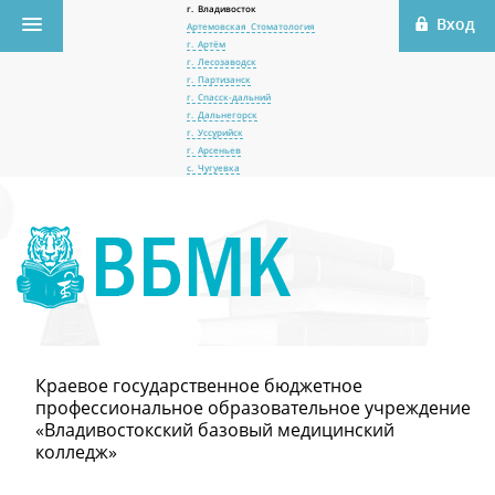
г. Владивосток
Артемовская Стоматология
г. Артём
г. Лесозаводск
г. Партизанск
г. Спасск-дальний
г. Дальнегорск
г. Уссурийск
г. Арсеньев
с. Чугуевка
Краевое государственное бюджетное
профессиональное образовательное учреждение
«Владивостокский базовый медицинский
колледж»