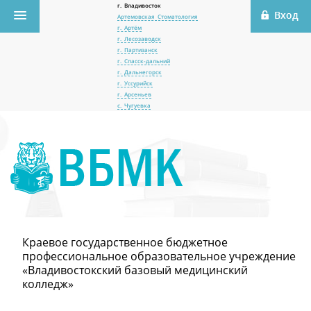
г. Владивосток
Артемовская Стоматология
г. Артём
г. Лесозаводск
г. Партизанск
г. Спасск-дальний
г. Дальнегорск
г. Уссурийск
г. Арсеньев
с. Чугуевка
Краевое государственное бюджетное
профессиональное образовательное учреждение
«Владивостокский базовый медицинский
колледж»