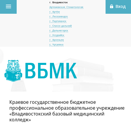
г. Владивосток
Артемовская Стоматология
г. Артём
г. Лесозаводск
г. Партизанск
г. Спасск-дальний
г. Дальнегорск
г. Уссурийск
г. Арсеньев
с. Чугуевка
Краевое государственное бюджетное
профессиональное образовательное учреждение
«Владивостокский базовый медицинский
колледж»