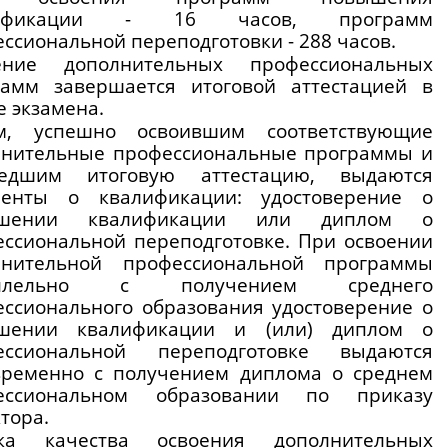
лификации - 16 часов, программ 
ссиональной переподготовки - 288 часов. 
ение дополнительных профессиональных 
рамм завершается итоговой аттестацией в 
 экзамена.
м, успешно освоившим соответствующие 
лнительные профессиональные программы и 
едшим итоговую аттестацию, выдаются 
менты о квалификации: удостоверение о 
шении квалификации или диплом о 
ссиональной переподготовке. При освоении 
лнительной профессиональной программы 
аллельно с получением среднего 
ссионального образования удостоверение о 
шении квалификации и (или) диплом о 
ессиональной переподготовке выдаются 
временно с получением диплома о среднем 
ессиональном образовании по приказу 
тора.
ка качества освоения дополнительных 