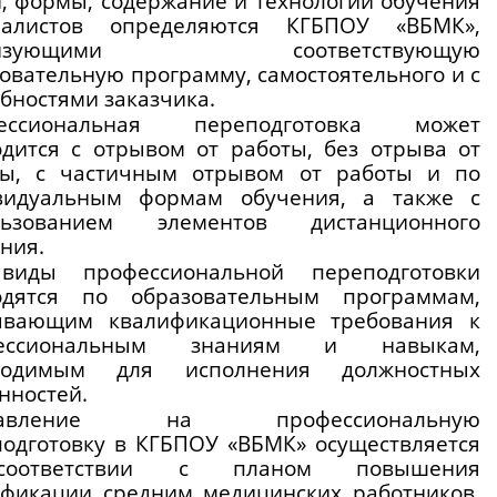
, формы, содержание и технологии обучения 
иалистов определяются КГБПОУ «ВБМК», 
лизующими соответствующую 
овательную программу, самостоятельного и с 
бностями заказчика.
ессиональная переподготовка может 
дится с отрывом от работы, без отрыва от 
ты, с частичным отрывом от работы и по 
видуальным формам обучения, а также с 
льзованием элементов дистанционного 
ния.
виды профессиональной переподготовки 
одятся по образовательным программам, 
ывающим квалификационные требования к 
ессиональным знаниям и навыкам, 
ходимым для исполнения должностных 
нностей.
равление на профессиональную 
одготовку в КГБПОУ «ВБМК» осуществляется 
оответствии с планом повышения 
фикации средним медицинских работников, 