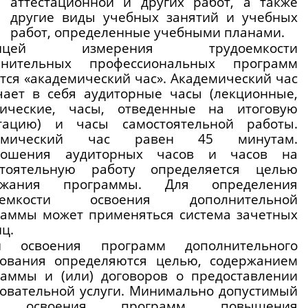
аттестационной и других работ, а также 
другие виды учебных занятий и учебных 
работ, определенные учебными планами.
ницей измерения трудоемкости 
лнительных профессиональных программ 
тся «академический час». Академический час 
ает в себя аудиторные часы (лекционные, 
тические, часы, отведенные на итоговую 
стацию) и часы самостоятельной работы. 
емический час равен 45 минутам. 
ношения аудиторных часов и часов на 
стоятельную работу определяется целью 
ржания программы. Для определения 
оемкости освоения дополнительной 
аммы может применяться система зачетных 
ц.  
и освоения программ дополнительного 
зования определяются целью, содержанием 
аммы и (или) договоров о предоставлении 
овательной услуги. Минимально допустимый 
к освоения программ повышения 