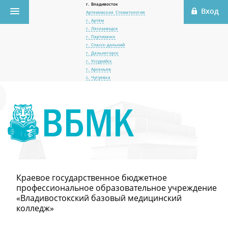
г. Владивосток
Артемовская Стоматология
г. Артём
г. Лесозаводск
г. Партизанск
г. Спасск-дальний
г. Дальнегорск
г. Уссурийск
г. Арсеньев
с. Чугуевка
Краевое государственное бюджетное
профессиональное образовательное учреждение
«Владивостокский базовый медицинский
колледж»