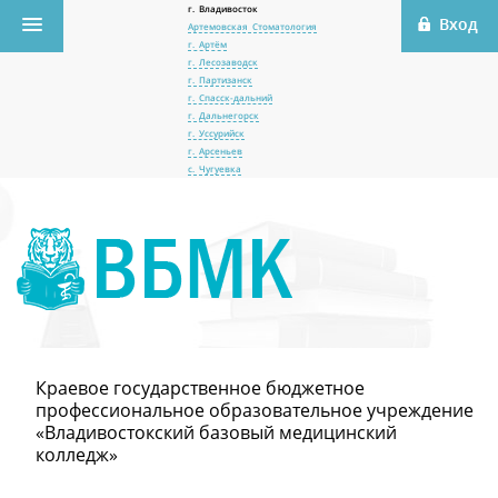
г. Владивосток
Артемовская Стоматология
г. Артём
г. Лесозаводск
г. Партизанск
г. Спасск-дальний
г. Дальнегорск
г. Уссурийск
г. Арсеньев
с. Чугуевка
Краевое государственное бюджетное
профессиональное образовательное учреждение
«Владивостокский базовый медицинский
колледж»