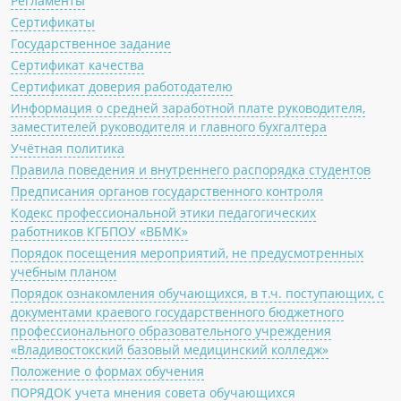
Регламенты
Сертификаты
Государственное задание
Сертификат качества
Сертификат доверия работодателю
Информация о средней заработной плате руководителя,
заместителей руководителя и главного бухгалтера
Учётная политика
Правила поведения и внутреннего распорядка студентов
Предписания органов государственного контроля
Кодекс профессиональной этики педагогических
работников КГБПОУ «ВБМК»
Порядок посещения мероприятий, не предусмотренных
учебным планом
Порядок ознакомления обучающихся, в т.ч. поступающих, с
документами краевого государственного бюджетного
профессионального образовательного учреждения
«Владивостокский базовый медицинский колледж»
Положение о формах обучения
ПОРЯДОК учета мнения совета обучающихся