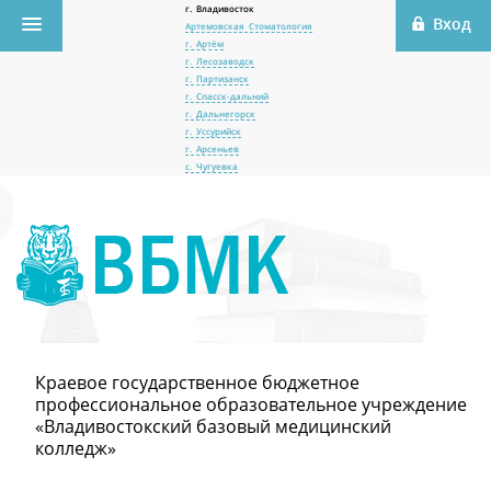
г. Владивосток
Артемовская Стоматология
г. Артём
г. Лесозаводск
г. Партизанск
г. Спасск-дальний
г. Дальнегорск
г. Уссурийск
г. Арсеньев
с. Чугуевка
Краевое государственное бюджетное
профессиональное образовательное учреждение
«Владивостокский базовый медицинский
колледж»