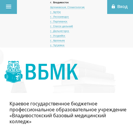
г. Владивосток
Артемовская Стоматология
г. Артём
г. Лесозаводск
г. Партизанск
г. Спасск-дальний
г. Дальнегорск
г. Уссурийск
г. Арсеньев
с. Чугуевка
Краевое государственное бюджетное
профессиональное образовательное учреждение
«Владивостокский базовый медицинский
колледж»