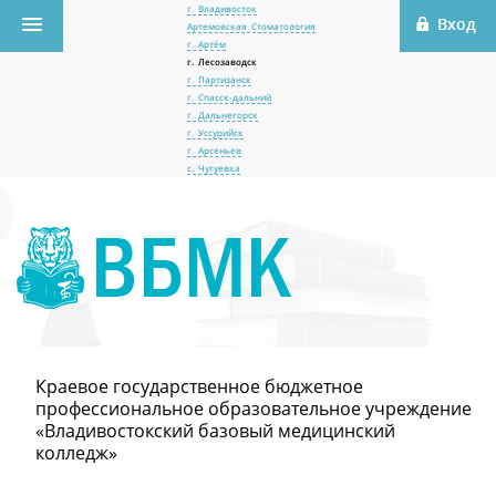
г. Владивосток
Артемовская Стоматология
г. Артём
г. Лесозаводск
г. Партизанск
г. Спасск-дальний
г. Дальнегорск
г. Уссурийск
г. Арсеньев
с. Чугуевка
Краевое государственное бюджетное
профессиональное образовательное учреждение
«Владивостокский базовый медицинский
колледж»