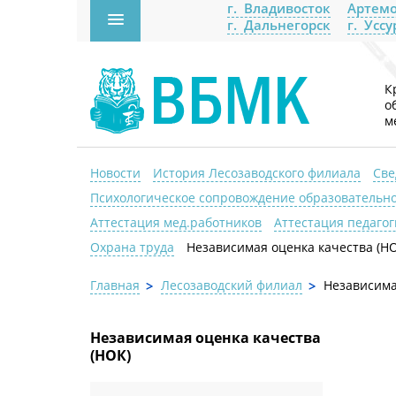
г. Владивосток
Артемо
г. Дальнегорск
г. Усс
К
о
м
Новости
История Лесозаводского филиала
Све
Психологическое сопровождение образовательно
Аттестация мед.работников
Аттестация педаго
Охрана труда
Независимая оценка качества (Н
Главная
Лесозаводский филиал
Независима
Независимая оценка качества
(НОК)