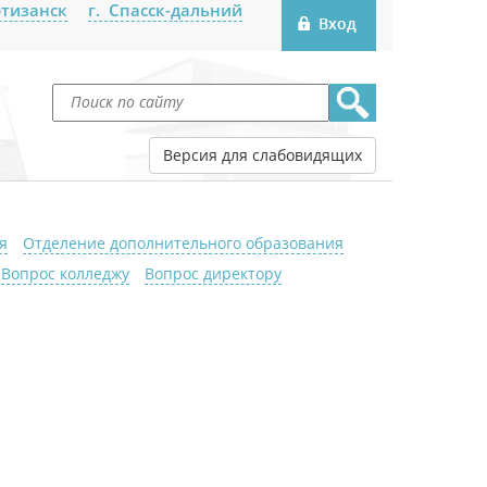
ртизанск
г. Спасск-дальний
Версия для слабовидящих
я
Отделение дополнительного образования
Вопрос колледжу
Вопрос директору