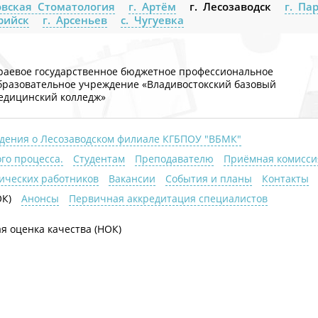
вская Стоматология
г. Артём
г. Лесозаводск
г. Па
урийск
г. Арсеньев
с. Чугуевка
раевое государственное бюджетное профессиональное
бразовательное учреждение «Владивостокский базовый
едицинский колледж»
дения о Лесозаводском филиале КГБПОУ "ВБМК"
го процесса.
Студентам
Преподавателю
Приёмная комисси
гических работников
Вакансии
События и планы
Контакты
ОК)
Анонсы
Первичная аккредитация специалистов
я оценка качества (НОК)