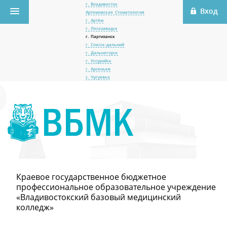
г. Владивосток
Артемовская Стоматология
г. Артём
г. Лесозаводск
г. Партизанск
г. Спасск-дальний
г. Дальнегорск
г. Уссурийск
г. Арсеньев
с. Чугуевка
Краевое государственное бюджетное
профессиональное образовательное учреждение
«Владивостокский базовый медицинский
колледж»