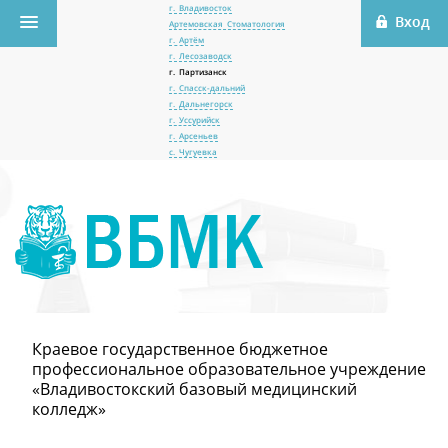
г. Владивосток
Артемовская Стоматология
г. Артём
г. Лесозаводск
г. Партизанск
г. Спасск-дальний
г. Дальнегорск
г. Уссурийск
г. Арсеньев
с. Чугуевка
Краевое государственное бюджетное
профессиональное образовательное учреждение
«Владивостокский базовый медицинский
колледж»