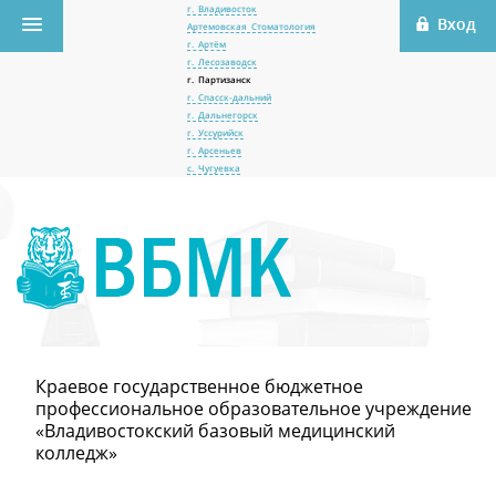
г. Владивосток
Артемовская Стоматология
г. Артём
г. Лесозаводск
г. Партизанск
г. Спасск-дальний
г. Дальнегорск
г. Уссурийск
г. Арсеньев
с. Чугуевка
Краевое государственное бюджетное
профессиональное образовательное учреждение
«Владивостокский базовый медицинский
колледж»