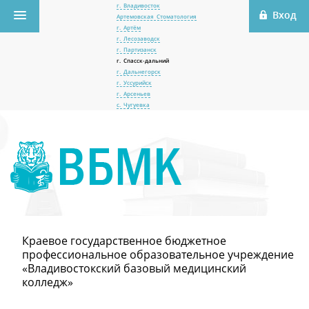
г. Владивосток
Артемовская Стоматология
г. Артём
г. Лесозаводск
г. Партизанск
г. Спасск-дальний
г. Дальнегорск
г. Уссурийск
г. Арсеньев
с. Чугуевка
Краевое государственное бюджетное
профессиональное образовательное учреждение
«Владивостокский базовый медицинский
колледж»