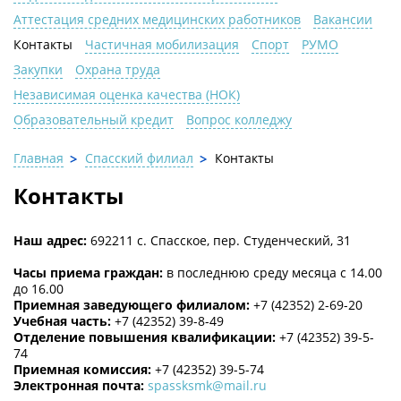
Аттестация средних медицинских работников
Вакансии
Контакты
Частичная мобилизация
Спорт
РУМО
Закупки
Охрана труда
Независимая оценка качества (НОК)
Образовательный кредит
Вопрос колледжу
Главная
Спасский филиал
Контакты
Контакты
Наш адрес:
692211 с. Спасское, пер. Студенческий, 31
Часы приема граждан:
в последнюю среду месяца с 14.00
до 16.00
Приемная заведующего филиалом:
+7 (42352) 2-69-20
Учебная часть:
+7 (42352) 39-8-49
Отделение повышения квалификации:
+7 (42352) 39-5-
74
Приемная комиссия:
+7 (42352) 39-5-74
Электронная почта:
spassksmk@mail.ru