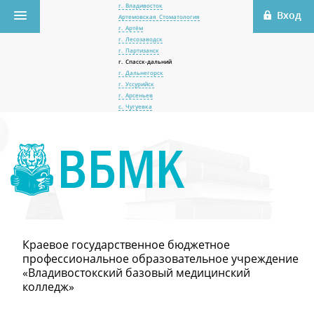
г. Владивосток
Артемовская Стоматология
г. Артём
г. Лесозаводск
г. Партизанск
г. Спасск-дальний
г. Дальнегорск
г. Уссурийск
г. Арсеньев
с. Чугуевка
Краевое государственное бюджетное
профессиональное образовательное учреждение
«Владивостокский базовый медицинский
колледж»