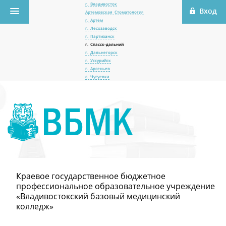
г. Владивосток
Артемовская Стоматология
г. Артём
г. Лесозаводск
г. Партизанск
г. Спасск-дальний
г. Дальнегорск
г. Уссурийск
г. Арсеньев
с. Чугуевка
Краевое государственное бюджетное
профессиональное образовательное учреждение
«Владивостокский базовый медицинский
колледж»