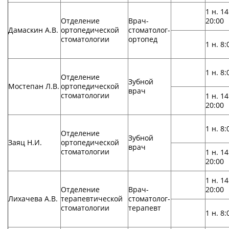
1 н. 14
Отделение
Врач-
20:00
Дамаскин А.В.
ортопедической
стоматолог-
стоматологии
ортопед
1 н. 8:
1 н. 8:
Отделение
Зубной
Мостепан Л.В.
ортопедической
врач
стоматологии
1 н. 14
20:00
1 н. 8:
Отделение
Зубной
Заяц Н.И.
ортопедической
врач
стоматологии
1 н. 14
20:00
1 н. 14
Отделение
Врач-
20:00
Лихачева А.В.
терапевтической
стоматолог-
стоматологии
терапевт
1 н. 8: