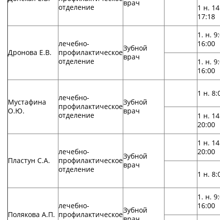
врач
отделение
1 н. 14
17:18
1. н. 9
лечебно-
16:00
Зубной
Дронова Е.В.
профилактическое
врач
отделение
1. н. 9
16:00
1 н. 8:
лечебно-
Мустафина
Зубной
профилактическое
О.Ю.
врач
отделение
1 н. 14
20:00
1 н. 14
лечебно-
20:00
Зубной
Пластун С.А.
профилактическое
врач
отделение
1 н. 8:
1. н. 9
лечебно-
16:00
Зубной
Полякова А.П.
профилактическое
врач