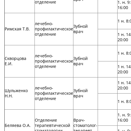
отделение
1. н. 9
16:00
1 н. 8:
лечебно-
Зубной
Римская Т.В.
профилактическое
врач
отделение
1 н. 14
20:00
1 н. 8:
лечебно-
Скворцова
Зубной
профилактическое
Е.И.
врач
отделение
1 н. 14
20:00
1 н. 14
лечебно-
20:00
Шульженко
Зубной
профилактическое
Н.Н.
врач
отделение
1 н. 8:
1. н. 9
Отделение
Врач-
16:00
Беляева О.А.
терапевтической
стоматолог-
стоматологии
терапевт
1. н. 9