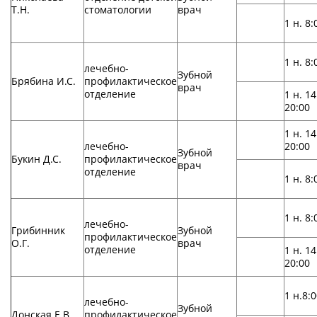
Т.Н.
стоматологии
врач
1 н. 8:
1 н. 8:
лечебно-
Зубной
Брябина И.С.
профилактическое
врач
отделение
1 н. 14
20:00
1 н. 14
лечебно-
20:00
Зубной
Букин Д.С.
профилактическое
врач
отделение
1 н. 8:
1 н. 8:
лечебно-
Грибинник
Зубной
профилактическое
О.Г.
врач
отделение
1 н. 14
20:00
1 н.8:
лечебно-
Зубной
Донская Е.В.
профилактическое