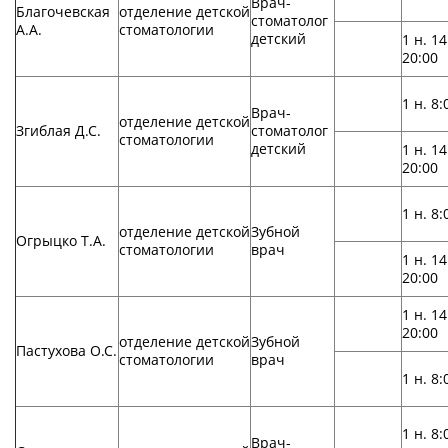
Врач-
Благочевская
отделение детской
стоматолог
А.А.
стоматологии
детский
1 н. 14
20:00
1 н. 8:
Врач-
отделение детской
Згиблая Д.С.
стоматолог
стоматологии
детский
1 н. 14
20:00
1 н. 8:
отделение детской
Зубной
Огрыцко Т.А.
стоматологии
врач
1 н. 14
20:00
1 н. 14
20:00
отделение детской
Зубной
Пастухова О.С.
стоматологии
врач
1 н. 8:
1 н. 8:
Врач-