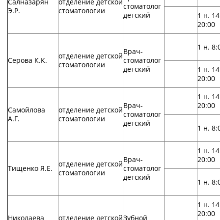
Салназарян
отделение детской
стоматолог
Э.Р.
стоматологии
детский
1 н. 14
20:00
1 н. 8:
Врач-
отделение детской
Серова К.К.
стоматолог
стоматологии
детский
1 н. 14
20:00
1 н. 14
Врач-
20:00
Самойлова
отделение детской
стоматолог
А.Г.
стоматологии
детский
1 н. 8:
1 н. 14
Врач-
20:00
отделение детской
Тищенко Я.Е.
стоматолог
стоматологии
детский
1 н. 8:
1 н. 14
20:00
Николаева
отделение детской
Зубной