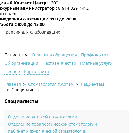
диный Контакт Центр:
1300
ежурный администратор :
8-914-329-4412
асы работы:
онедельник-Пятница c 8:00 до 20:00
ббота с 8:00 до 15:00
Версия для слабовидящих
Пациентам
Отзывы и обращения
Профилактика
Об организации
Наставничество
Платные услуги
Прочее
Карта сайта
Главная
Стоматология г.Артем
Пациентам
Специалисты
Специалисты
Отделение детской стоматологии
Отделение терапевтической стоматологии
Кабинет хирургической стоматологии