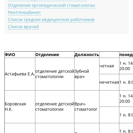
Отделение ортопедической стоматологии
Рентгенкабинет
Список средних медицинских работников
Список врачей
ФИО
Отделение
Должность
понед
1 н. 14
четная
20:00
отделение детской
Зубной
Астафьева Е.А.
стоматологии
врач
нечетная
1 н. 8:
1 н. 14
20:00
Боровская
отделение детской
Врач-
Н.К.
стоматологии
стоматолог
1 н. 8:
1 н. 8: