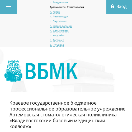
г. Владивосток
Артемовская Стоматология
г. Артём
г. Лесозаводск
г. Партизанск
г. Спасск-дальний
г. Дальнегорск
г. Уссурийск
г. Арсеньев
с. Чугуевка
Краевое государственное бюджетное
профессиональное образовательное учреждение
Артемовская стоматологическая поликлиника
«Владивостокский базовый медицинский
колледж»