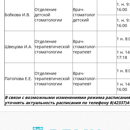
1. н. 9
Отделение
Врач-
16:00
Бобкова И.В.
детской
стоматолог
стоматологии
детский
1. н. 9
16:00
1 н. 8:
Отделение
Врач-
Швецова И.А.
терапевтической
стоматолог-
стоматологии
терапевт
1 н. 14
17:18
1 н. 8:
Отделение
Врач-
Патопова Е.Е.
терапевтической
стоматолог-
стоматологии
терапевт
1 н. 14
16:00
В связи с возможными изменениями режима расписания 
уточнять актуальность расписания по телефону 8(42337)4-