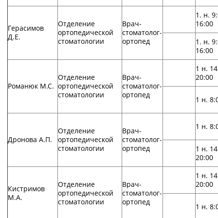
1. н. 9
Отделение
Врач-
16:00
Герасимов
ортопедической
стоматолог-
Д.Е.
стоматологии
ортопед
1. н. 9
16:00
1 н. 14
Отделение
Врач-
20:00
Романюк М.С.
ортопедической
стоматолог-
стоматологии
ортопед
1 н. 8:
1 н. 8:
Отделение
Врач-
Дронова А.П.
ортопедической
стоматолог-
стоматологии
ортопед
1 н. 14
20:00
1 н. 14
Отделение
Врач-
20:00
Кистримов
ортопедической
стоматолог-
М.А.
стоматологии
ортопед
1 н. 8: