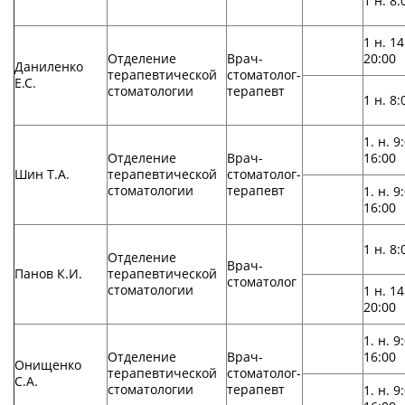
1 н. 8:
1 н. 14
Отделение
Врач-
20:00
Даниленко
терапевтической
стоматолог-
Е.С.
стоматологии
терапевт
1 н. 8:
1. н. 9
Отделение
Врач-
16:00
Шин Т.А.
терапевтической
стоматолог-
стоматологии
терапевт
1. н. 9
16:00
1 н. 8:
Отделение
Врач-
Панов К.И.
терапевтической
стоматолог
стоматологии
1 н. 14
20:00
1. н. 9
Отделение
Врач-
16:00
Онищенко
терапевтической
стоматолог-
С.А.
стоматологии
терапевт
1. н. 9