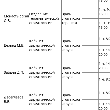
16:00
1. н. 9
Отделение
Врач-
16:00
Монастырская
терапевтической
стоматолог-
О.В.
стоматологии
терапевт
1. н. 9
16:00
1 н. 8:
Кабинет
Врач-
Еловец М.Б.
хирургической
стоматолог-
стоматологии
хирург
1 н. 14
20:00
1 н. 14
Кабинет
Врач-
20:00
Зайцев Д.П.
хирургической
стоматолог-
стоматологии
хирург
1 н. 8:
1 н. 8:
Кабинет
Врач-
Двоеглазов
хирургической
стоматолог-
В.В.
стоматологии
хирург
1 н. 14
20:00