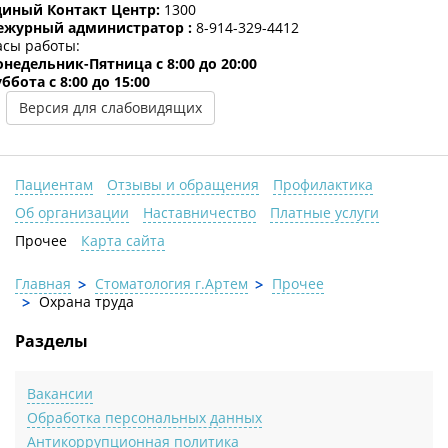
диный Контакт Центр:
1300
ежурный администратор :
8-914-329-4412
асы работы:
онедельник-Пятница c 8:00 до 20:00
ббота с 8:00 до 15:00
Версия для слабовидящих
Пациентам
Отзывы и обращения
Профилактика
Об организации
Наставничество
Платные услуги
Прочее
Карта сайта
Главная
Стоматология г.Артем
Прочее
Охрана труда
Разделы
Вакансии
Обработка персональных данных
Антикоррупционная политика