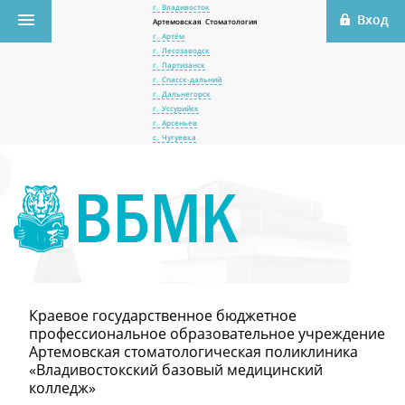
г. Владивосток
Артемовская Стоматология
г. Артём
г. Лесозаводск
г. Партизанск
г. Спасск-дальний
г. Дальнегорск
г. Уссурийск
г. Арсеньев
с. Чугуевка
Краевое государственное бюджетное
профессиональное образовательное учреждение
Артемовская стоматологическая поликлиника
«Владивостокский базовый медицинский
колледж»