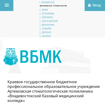
г. Владивосток
Артемовская Стоматология
г. Артём
г. Лесозаводск
г. Партизанск
г. Спасск-дальний
г. Дальнегорск
г. Уссурийск
г. Арсеньев
с. Чугуевка
Краевое государственное бюджетное
профессиональное образовательное учреждение
Артемовская стоматологическая поликлиника
«Владивостокский базовый медицинский
колледж»