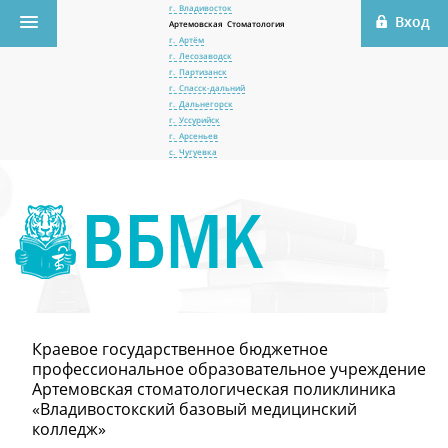
г. Владивосток
Артемовская Стоматология
г. Артём
г. Лесозаводск
г. Партизанск
г. Спасск-дальний
г. Дальнегорск
г. Уссурийск
г. Арсеньев
с. Чугуевка
Краевое государственное бюджетное
профессиональное образовательное учреждение
Артемовская стоматологическая поликлиника
«Владивостокский базовый медицинский
колледж»