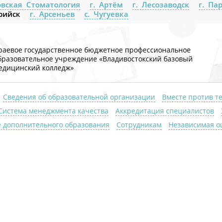
вская Стоматология
г. Артём
г. Лесозаводск
г. Па
урийск
г. Арсеньев
с. Чугуевка
раевое государственное бюджетное профессиональное
бразовательное учреждение «Владивостокский базовый
едицинский колледж»
Сведения об образовательной организации
Вместе против т
Система менеджмента качества
Аккредитация специалистов
 дополнительного образования
Сотрудникам
Независимая оц