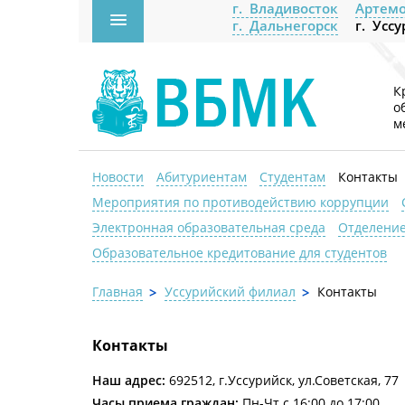
г. Владивосток
Артемо
г. Дальнегорск
г. Усс
К
о
м
Новости
Абитуриентам
Студентам
Контакты
Мероприятия по противодействию коррупции
Электронная образовательная среда
Отделение
Образовательное кредитование для студентов
Главная
Уссурийский филиал
Контакты
Контакты
Наш адрес:
692512, г.Уссурийск, ул.Советская, 77
Часы приема граждан:
Пн-Чт с 16:00 до 17:00