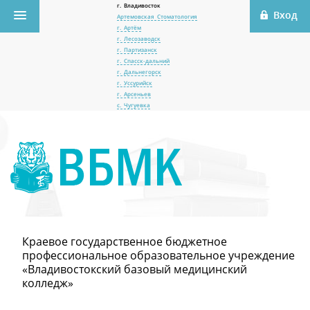
г. Владивосток
Артемовская Стоматология
г. Артём
г. Лесозаводск
г. Партизанск
г. Спасск-дальний
г. Дальнегорск
г. Уссурийск
г. Арсеньев
с. Чугуевка
Краевое государственное бюджетное
профессиональное образовательное учреждение
«Владивостокский базовый медицинский
колледж»