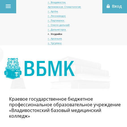
г. Владивосток
Артемовская Стоматология
г. Артём
г. Лесозаводск
г. Партизанск
г. Спасск-дальний
г. Дальнегорск
г. Уссурийск
г. Арсеньев
с. Чугуевка
Краевое государственное бюджетное
профессиональное образовательное учреждение
«Владивостокский базовый медицинский
колледж»