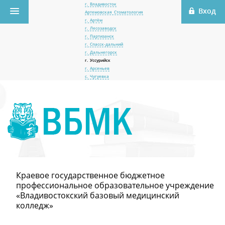
г. Владивосток
Артемовская Стоматология
г. Артём
г. Лесозаводск
г. Партизанск
г. Спасск-дальний
г. Дальнегорск
г. Уссурийск
г. Арсеньев
с. Чугуевка
Краевое государственное бюджетное
профессиональное образовательное учреждение
«Владивостокский базовый медицинский
колледж»