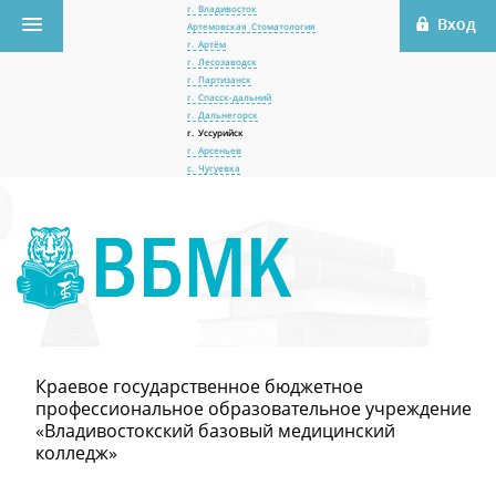
г. Владивосток
Артемовская Стоматология
г. Артём
г. Лесозаводск
г. Партизанск
г. Спасск-дальний
г. Дальнегорск
г. Уссурийск
г. Арсеньев
с. Чугуевка
Краевое государственное бюджетное
профессиональное образовательное учреждение
«Владивостокский базовый медицинский
колледж»