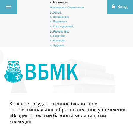
г. Владивосток
Артемовская Стоматология
г. Артём
г. Лесозаводск
г. Партизанск
г. Спасск-дальний
г. Дальнегорск
г. Уссурийск
г. Арсеньев
с. Чугуевка
Краевое государственное бюджетное
профессиональное образовательное учреждение
«Владивостокский базовый медицинский
колледж»